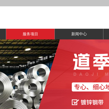
服务项目
新闻中心