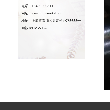
电话：18405266311
网址：www.daojimetal.com
地址：上海市青浦区外青松公路5655号
1幢2层E区221室